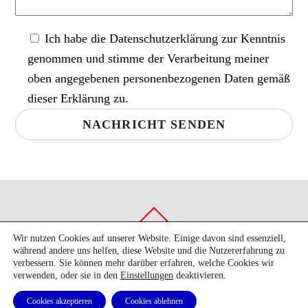
Ich habe die
Datenschutzerklärung
zur Kenntnis
genommen und stimme der Verarbeitung meiner
oben angegebenen personenbezogenen Daten gemäß
dieser Erklärung zu.
Back
To
Top
Wir nutzen Cookies auf unserer Website. Einige davon sind essenziell,
während andere uns helfen, diese Website und die Nutzererfahrung zu
©
2026 BOTAX Steuerberatungsgesellschaft mbH
verbessern. Sie können mehr darüber erfahren, welche Cookies wir
Impressum
|
Datenschutz
verwenden, oder sie in den
Einstellungen
deaktivieren.
Cookies akzeptieren
Cookies ablehnen